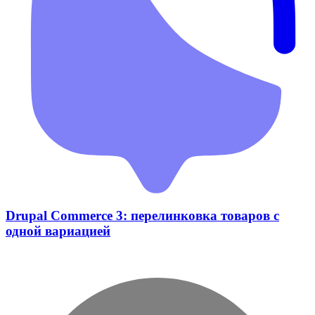
Drupal Commerce 3: перелинковка товаров с
одной вариацией