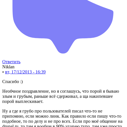
Ответить
Niklan
•
вт, 17/12/2013 - 16:39
Спасибо :)
Необчное поздравление, но я соглашусь, что порой я бываю
злым и грубым, раньше всё сдерживал, а ща накипевшее
порой выплескивает.
Ну а где я грубо про пользователей писал что-то не
припомню, если можно линк. Как правило если пишу что-то
подобное, то по делу и не про всех. Если про моё общение на
drupal.ru, то там я вообще в 90% угораю тупо, там уже просто