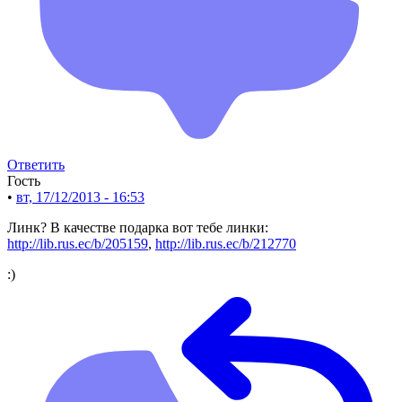
Ответить
Гость
•
вт, 17/12/2013 - 16:53
Линк? В качестве подарка вот тебе линки:
http://lib.rus.ec/b/205159
,
http://lib.rus.ec/b/212770
:)