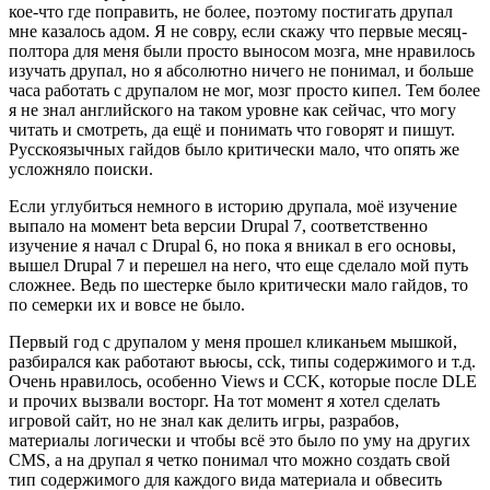
кое-что где поправить, не более, поэтому постигать друпал
мне казалось адом. Я не совру, если скажу что первые месяц-
полтора для меня были просто выносом мозга, мне нравилось
изучать друпал, но я абсолютно ничего не понимал, и больше
часа работать с друпалом не мог, мозг просто кипел. Тем более
я не знал английского на таком уровне как сейчас, что могу
читать и смотреть, да ещё и понимать что говорят и пишут.
Русскоязычных гайдов было критически мало, что опять же
усложняло поиски.
Если углубиться немного в историю друпала, моё изучение
выпало на момент beta версии Drupal 7, соответственно
изучение я начал с Drupal 6, но пока я вникал в его основы,
вышел Drupal 7 и перешел на него, что еще сделало мой путь
сложнее. Ведь по шестерке было критически мало гайдов, то
по семерки их и вовсе не было.
Первый год с друпалом у меня прошел кликаньем мышкой,
разбирался как работают вьюсы, cck, типы содержимого и т.д.
Очень нравилось, особенно Views и CCK, которые после DLE
и прочих вызвали восторг. На тот момент я хотел сделать
игровой сайт, но не знал как делить игры, разрабов,
материалы логически и чтобы всё это было по уму на других
CMS, а на друпал я четко понимал что можно создать свой
тип содержимого для каждого вида материала и обвесить