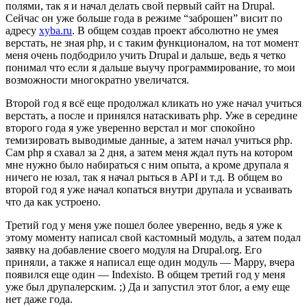
полями, так я и начал делать свой первый сайт на Drupal.
Сейчас он уже больше года в режиме “заброшен” висит по
адресу
xyba.ru
. В общем создав проект абсолютно не умея
верстать, не зная php, и с таким функционалом, на тот момент
меня очень подбодрило учить Drupal и дальше, ведь я четко
понимал что если я дальше выучу программирование, то мои
возможности многократно увеличатся.
Второй год я всё еще продолжал кликать но уже начал учиться
верстать, а после и принялся натаскивать php. Уже в середине
второго года я уже уверенно верстал и мог спокойно
темизировать выводимые данные, а затем начал учиться php.
Сам php я схавал за 2 дня, а затем меня ждал путь на котором
мне нужно было набираться с ним опыта, а кроме друпала я
ничего не юзал, так я начал рыться в API и т.д. В общем во
второй год я уже начал копаться внутри друпала и усваивать
что да как устроено.
Третий год у меня уже пошел более уверенно, ведь я уже к
этому моменту написал свой кастомный модуль, а затем подал
заявку на добавление своего модуля на Drupal.org. Его
приняли, а также я написал еще один модуль — Mappy, вчера
появился еще один — Indexisto. В общем третий год у меня
уже был друпалерским. ;) Да и запустил этот блог, а ему еще
нет даже года.