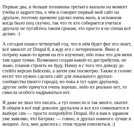
Первые два, и больше половины третьего выпали на момент
учебы и задротства, о чём и говорит первый мой сайт на
друпале, поэтому времени уделял очень мало, в основном
когда было ппц скучно, так что те кто собирается учиться
друпалу не пугайтесь таким срокам, это просто я не спеша всё
делаю. :)
А сегодня пошел четвертый год, что в нём будет фиг его знает,
всё зависит от Drupal 8, я жду его с нетерпением. Явно я
потрачу какое-то время на его изучение, ибо пока что для меня
там один туман. Возможно создам какой-то дистрибутив, не
знаю, планов строить не буду. Начну я с того что доведу до
стейбл версии Indexisto, а затем уже посмотрю. Также в голове
весит что нужно сделать сайт для локального друпал-
сообщества (моего города), но пока я тут один друпалер,
другие либо прячутся очень хорошо, либо их реально нет, то
смысла особого надрываться нет.
Я даже не знал что писать, а тут понесло и так много, хватит.
В общем я всё ещё доволен друпалом и все кто сомневается в
выборе cms — просто попробуйте Drupal. Но я вам в здравом
уме заявляю, что Битрикс — говно, и друпал намного лучше и
мощнее. Ага, мне довелось с этим чудом повозиться. ;)