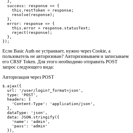
  },

  success: response => {

    this.restToken = response;

    resolve(response);

  },

  error: response => {

    this.error = response.statusText;

    reject(response);

  },

Если Basic Auth не устраивает, нужно через Cookie, а
пользователь не авторизован? Авторизовываем и записываем
его CRSF Token. Для этого необходимо отправить POST
запрос следующего вида:
Авторизация через POST
$.ajax({

  url: '/user/login?_format=json',

  type: 'POST',

  headers: {

    'Content-Type': 'application/json',

  },

  dataType: 'json',

  data: JSON.stringify({

    'name': 'admin',

    'pass': 'admin'

  }),
