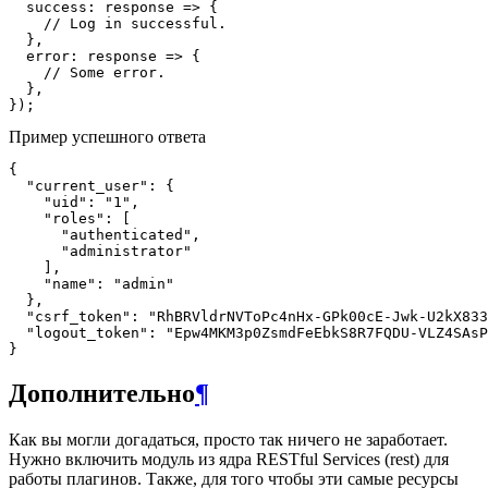
  success: response => {

    // Log in successful.

  },

  error: response => {

    // Some error.

  },

Пример успешного ответа
{

  "current_user": {

    "uid": "1",

    "roles": [

      "authenticated",

      "administrator"

    ],

    "name": "admin"

  },

  "csrf_token": "RhBRVldrNVToPc4nHx-GPk00cE-Jwk-U2kX833
  "logout_token": "Epw4MKM3p0ZsmdFeEbkS8R7FQDU-VLZ4SAsP
Дополнительно
¶
Как вы могли догадаться, просто так ничего не заработает.
Нужно включить модуль из ядра RESTful Services (rest) для
работы плагинов. Также, для того чтобы эти самые ресурсы