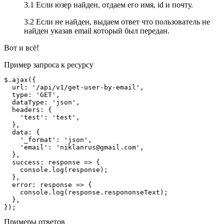
3.1 Если юзер найден, отдаем его имя, id и почту.
3.2 Если не найден, выдаем ответ что пользователь не
найден указав email который был передан.
Вот и всё!
Пример запроса к ресурсу
$.ajax({

  url: '/api/v1/get-user-by-email',

  type: 'GET',

  dataType: 'json',

  headers: {

    'test': 'test',

  },

  data: {

    '_format': 'json',

    'email': 'niklanrus@gmail.com',

  },

  success: response => {

    console.log(response);

  },

  error: response => {

    console.log(response.respononseText);

  },

Примеры ответов