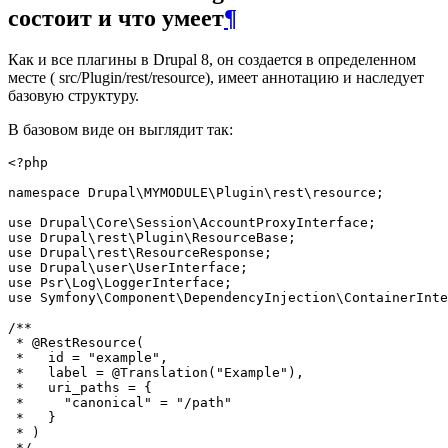
состоит и что умеет
¶
Как и все плагины в Drupal 8, он создается в определенном
месте ( src/Plugin/rest/resource), имеет аннотацию и наследует
базовую структуру.
В базовом виде он выглядит так:
<?php

namespace Drupal\MYMODULE\Plugin\rest\resource;

use Drupal\Core\Session\AccountProxyInterface;

use Drupal\rest\Plugin\ResourceBase;

use Drupal\rest\ResourceResponse;

use Drupal\user\UserInterface;

use Psr\Log\LoggerInterface;

use Symfony\Component\DependencyInjection\ContainerInte
/**

 * @RestResource(

 *   id = "example",

 *   label = @Translation("Example"),

 *   uri_paths = {

 *     "canonical" = "/path"

 *   }

 * )

 */
