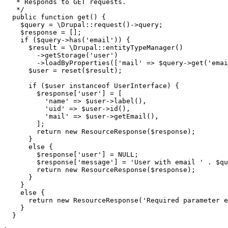
   * Responds to GET requests.

   */

  public function get() {

    $query = \Drupal::request()->query;

    $response = [];

    if ($query->has('email')) {

      $result = \Drupal::entityTypeManager()

        ->getStorage('user')

        ->loadByProperties(['mail' => $query->get('emai
      $user = reset($result);

      if ($user instanceof UserInterface) {

        $response['user'] = [

          'name' => $user->label(),

          'uid' => $user->id(),

          'mail' => $user->getEmail(),

        ];

        return new ResourceResponse($response);

      }

      else {

        $response['user'] = NULL;

        $response['message'] = 'User with email ' . $qu
        return new ResourceResponse($response);

      }

    }

    else {

      return new ResourceResponse('Required parameter e
    }

  }
