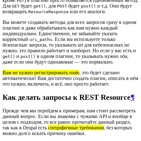
кроме
) в плагине просто объявляется одноименный метод.
PUT
Для
будет
, для
будет
и т.д. Они будут
GET
get()
POST
post()
возвращать
или его аналоги.
ResourceResponse
Вы можете создавать методы для всех запросов сразу в одном
плагине и даже обрабатывать как вам нужно каждый
индивидуально. Единственное, не забывайте указать
корректный
. Если вы используете только
uri_paths
безопасные запросы, то указывать uri для небезопасных не
нужно, это правило работает и наоборот. Но если у вас есть и
и
в одном плагине, то указывать нужно оба,
get()
post()
даже если они будут одинаковые — это нормально.
Вам не нужно регистрировать route
, это будет сделано
автоматически! Вам достаточно создать плагин, описать в нём
что нужно, включить, и всё, оно просто работает.
Как делать запросы к REST Resource
¶
Прежде чем мы перейдем к примерам, нам стоит рассмотреть
данный вопрос. Если вы знакомы с чужими API и вообще в
целом с подходом, то все равно прочитайте данный раздел,
так как в Drupal есть
специфичные требования
, без которых
можно долго искать причину ошибки.