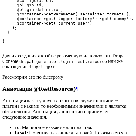
      $configuration,

      $plugin_id,

      $plugin_definition,

      $container->getParameter('serializer.formats'),

      $container->get('logger.factory')->get('dummy'),

      $container->get('current_user')

    );

  }

}

Для их создания я крайне рекомендую использовать Drupal
Console
или же
drupal generate:plugin:rest:resource
сокращение
.
drupal gprr
Рассмотрим его по быстрому.
Аннотация @RestResource()
¶
Аннотация как и у других плагинов служит описанием
плагина с какими-то необходимыми значениями и является
обязательной. Аннотация данного типа принимает
следующие значения.
: Машинное название для плагина.
id
: Понятное название для людей. Показывается в
label