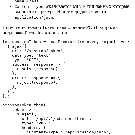
и
.
name
pass
: Указывается MIME тип данных которые
Content-Type
вы шлете на ресурс. Например, для
это
json
.
application/json
Получение Session Token и выполнение POST запроса с
поддержкой cookie авторизации
let sessionToken = new Promise((resolve, reject) => {

  $.ajax({

    url: '/session/token',

    dataType: 'text',

    type: 'GET',

    success: response => {

      resolve(response);

    },

    error: response => {

      reject(response);

    },

  });

});

sessionToken.then(

    token => {

      $.ajax({

        url: '/api/v1/add-something',

        type: 'POST',

        headers: {

          'Content-Type': 'application/json',
