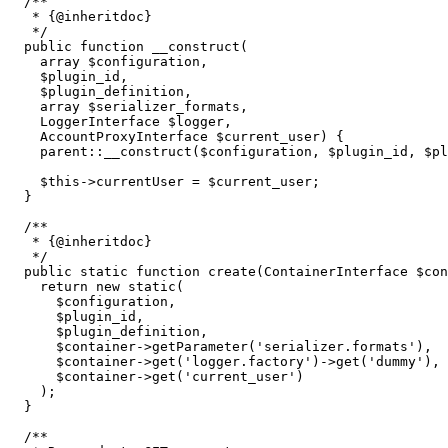
  /**

   * {@inheritdoc}

   */

  public function __construct(

    array $configuration,

    $plugin_id,

    $plugin_definition,

    array $serializer_formats,

    LoggerInterface $logger,

    AccountProxyInterface $current_user) {

    parent::__construct($configuration, $plugin_id, $pl
    $this->currentUser = $current_user;

  }

  /**

   * {@inheritdoc}

   */

  public static function create(ContainerInterface $con
    return new static(

      $configuration,

      $plugin_id,

      $plugin_definition,

      $container->getParameter('serializer.formats'),

      $container->get('logger.factory')->get('dummy'),

      $container->get('current_user')

    );

  }

  /**
