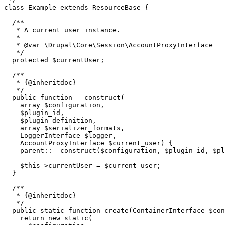
class Example extends ResourceBase {

  /**

   * A current user instance.

   *

   * @var \Drupal\Core\Session\AccountProxyInterface

   */

  protected $currentUser;

  /**

   * {@inheritdoc}

   */

  public function __construct(

    array $configuration,

    $plugin_id,

    $plugin_definition,

    array $serializer_formats,

    LoggerInterface $logger,

    AccountProxyInterface $current_user) {

    parent::__construct($configuration, $plugin_id, $pl
    $this->currentUser = $current_user;

  }

  /**

   * {@inheritdoc}

   */

  public static function create(ContainerInterface $con
    return new static(
