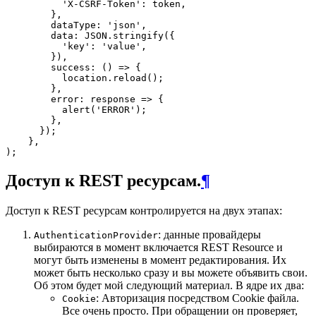
          'X-CSRF-Token': token,

        },

        dataType: 'json',

        data: JSON.stringify({

          'key': 'value',

        }),

        success: () => {

          location.reload();

        },

        error: response => {

          alert('ERROR');

        },

      });

    },

Доступ к REST ресурсам.
¶
Доступ к REST ресурсам контролируется на двух этапах:
: данные провайдеры
AuthenticationProvider
выбираются в момент включается REST Resource и
могут быть изменены в момент редактирования. Их
может быть несколько сразу и вы можете объявить свои.
Об этом будет мой следующий материал. В ядре их два:
: Авторизация посредством Cookie файла.
Cookie
Все очень просто. При обращении он проверяет,