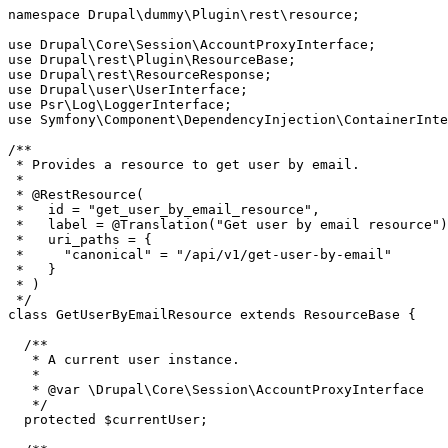
namespace Drupal\dummy\Plugin\rest\resource;

use Drupal\Core\Session\AccountProxyInterface;

use Drupal\rest\Plugin\ResourceBase;

use Drupal\rest\ResourceResponse;

use Drupal\user\UserInterface;

use Psr\Log\LoggerInterface;

use Symfony\Component\DependencyInjection\ContainerInte
/**

 * Provides a resource to get user by email.

 *

 * @RestResource(

 *   id = "get_user_by_email_resource",

 *   label = @Translation("Get user by email resource")
 *   uri_paths = {

 *     "canonical" = "/api/v1/get-user-by-email"

 *   }

 * )

 */

class GetUserByEmailResource extends ResourceBase {

  /**

   * A current user instance.

   *

   * @var \Drupal\Core\Session\AccountProxyInterface

   */

  protected $currentUser;
