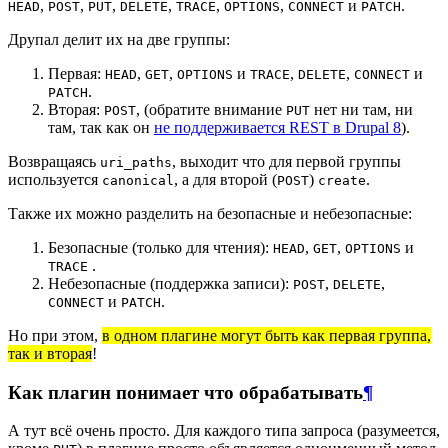
,
,
,
,
,
,
и
.
HEAD
POST
PUT
DELETE
TRACE
OPTIONS
CONNECT
PATCH
Друпал делит их на две группы:
Первая:
,
,
и
,
,
и
HEAD
GET
OPTIONS
TRACE
DELETE
CONNECT
.
PATCH
Вторая:
, (обратите внимание
нет ни там, ни
POST
PUT
там, так как он
не поддерживается REST в Drupal 8
).
Возвращаясь
, выходит что для первой группы
uri_paths
используется
, а для второй (
)
.
canonical
POST
create
Также их можно разделить на безопасные и небезопасные:
Безопасные (только для чтения):
,
,
и
HEAD
GET
OPTIONS
.
TRACE
Небезопасные (поддержка записи):
,
,
POST
DELETE
и
.
CONNECT
PATCH
Но при этом,
в одном плагине могут быть как первая группа,
так и вторая
!
Как плагин понимает что обрабатывать
¶
А тут всё очень просто. Для каждого типа запроса (разумеется,