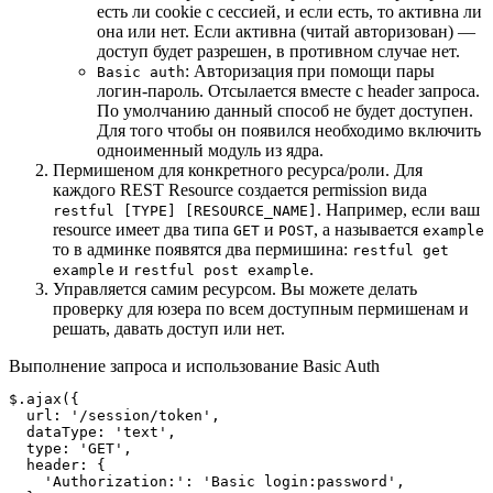
есть ли cookie с сессией, и если есть, то активна ли
она или нет. Если активна (читай авторизован) —
доступ будет разрешен, в противном случае нет.
: Авторизация при помощи пары
Basic auth
логин-пароль. Отсылается вместе с header запроса.
По умолчанию данный способ не будет доступен.
Для того чтобы он появился необходимо включить
одноименный модуль из ядра.
Пермишеном для конкретного ресурса/роли. Для
каждого REST Resource создается permission вида
. Например, если ваш
restful [TYPE] [RESOURCE_NAME]
resource имеет два типа
и
, а называется
GET
POST
example
то в админке появятся два пермишина:
restful get
и
.
example
restful post example
Управляется самим ресурсом. Вы можете делать
проверку для юзера по всем доступным пермишенам и
решать, давать доступ или нет.
Выполнение запроса и использование Basic Auth
$.ajax({

  url: '/session/token',

  dataType: 'text',

  type: 'GET',

  header: {

    'Authorization:': 'Basic login:password',
