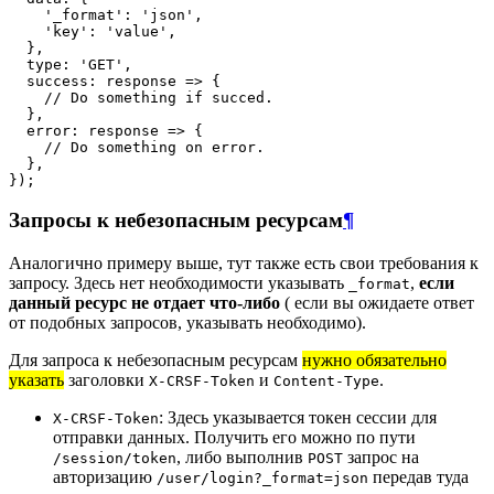
    '_format': 'json',

    'key': 'value',

  },

  type: 'GET',

  success: response => {

    // Do something if succed.

  },

  error: response => {

    // Do something on error.

  },

Запросы к небезопасным ресурсам
¶
Аналогично примеру выше, тут также есть свои требования к
запросу. Здесь нет необходимости указывать
,
если
_format
данный ресурс не отдает что-либо
( если вы ожидаете ответ
от подобных запросов, указывать необходимо).
Для запроса к небезопасным ресурсам
нужно обязательно
указать
заголовки
и
.
X-CRSF-Token
Content-Type
: Здесь указывается токен сессии для
X-CRSF-Token
отправки данных. Получить его можно по пути
, либо выполнив
запрос на
/session/token
POST
авторизацию
передав туда
/user/login?_format=json