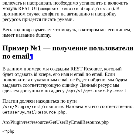
включать и настраивать необходимо установить и включить
модуль REST UI (
). В
composer require drupal/restui
противном случае конфиги на активацию и настройку
ресурсов придется писать руками.
Весь код подразумевает что модуль, в котором мы его пишем,
имеет название dummy.
Пример №1 — получение пользователя
по email
¶
В данном примере мы создадим REST Resource, который
будет отдавать id юзера, его имя и email по email. Если
пользователя с указанным email не будет найдено, мы будем
выдавать соответствующую ошибку. Данный ресурс мы
сделаем доступным по адресу
.
/api/v1/get-user-by-email
Плагин должен находиться по пути
. Назовем мы его соответственно:
/src/Plugin/rest/resource
.
GetUserByEmailResource.php
/src/Plugin/rest/resource/GetUserByEmailResource.php
<?php
