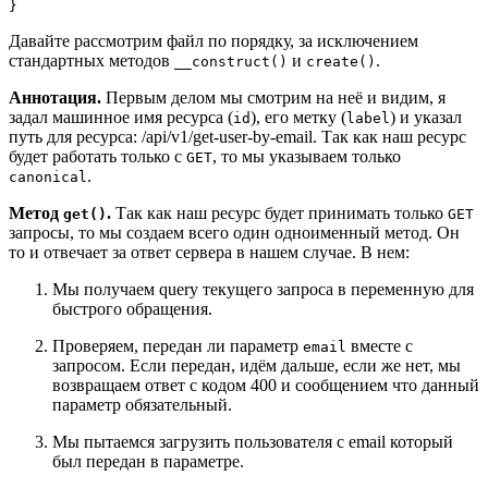
Давайте рассмотрим файл по порядку, за исключением
стандартных методов
и
.
__construct()
create()
Аннотация.
Первым делом мы смотрим на неё и видим, я
задал машинное имя ресурса (
), его метку (
) и указал
id
label
путь для ресурса: /api/v1/get-user-by-email. Так как наш ресурс
будет работать только с
, то мы указываем только
GET
.
canonical
Метод
.
Так как наш ресурс будет принимать только
get()
GET
запросы, то мы создаем всего один одноименный метод. Он
то и отвечает за ответ сервера в нашем случае. В нем:
Мы получаем query текущего запроса в переменную для
быстрого обращения.
Проверяем, передан ли параметр
вместе с
email
запросом. Если передан, идём дальше, если же нет, мы
возвращаем ответ с кодом 400 и сообщением что данный
параметр обязательный.
Мы пытаемся загрузить пользователя с email который
был передан в параметре.