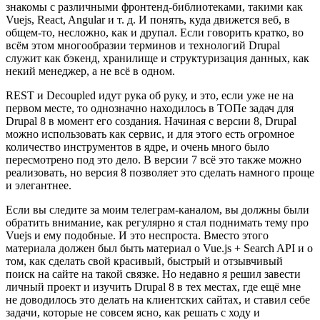
знакомы с различными фронтенд-библиотеками, такими как
Vuejs, React, Angular и т. д. И понять, куда движется веб, в
общем-то, несложно, как и друпал. Если говорить кратко, во
всём этом многообразии терминов и технологий Drupal
служит как бэкенд, хранилище и структуризация данных, как
некий менеджер, а не всё в одном.
REST и Decoupled идут рука об руку, и это, если уже не на
первом месте, то однозначно находилось в ТОПе задач для
Drupal 8 в момент его создания. Начиная с версии 8, Drupal
можно использовать как сервис, и для этого есть огромное
количество инструментов в ядре, и очень много было
пересмотрено под это дело. В версии 7 всё это также можно
реализовать, но версия 8 позволяет это сделать намного проще
и элегантнее.
Если вы следите за моим телеграм-каналом, вы должны были
обратить внимание, как регулярно я стал поднимать тему про
Vuejs и ему подобные. И это неспроста. Вместо этого
материала должен был быть материал о Vue.js + Search API и о
том, как сделать свой красивый, быстрый и отзывчивый
поиск на сайте на такой связке. Но недавно я решил завести
личный проект и изучить Drupal 8 в тех местах, где ещё мне
не доводилось это делать на клиентских сайтах, и ставил себе
задачи, которые не совсем ясно, как решать с ходу и