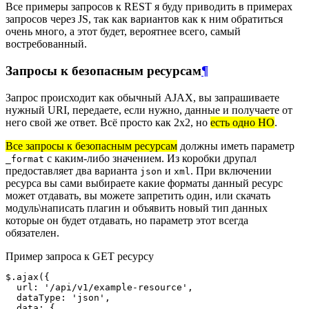
Все примеры запросов к REST я буду приводить в примерах
запросов через JS, так как вариантов как к ним обратиться
очень много, а этот будет, вероятнее всего, самый
востребованный.
Запросы к безопасным ресурсам
¶
Запрос происходит как обычный AJAX, вы запрашиваете
нужный URI, передаете, если нужно, данные и получаете от
него свой же ответ. Всё просто как 2х2, но
есть одно НО
.
Все запросы к безопасным ресурсам
должны иметь параметр
с каким-либо значением. Из коробки друпал
_format
предоставляет два варианта
и
. При включении
json
xml
ресурса вы сами выбираете какие форматы данный ресурс
может отдавать, вы можете запретить один, или скачать
модуль\написать плагин и объявить новый тип данных
которые он будет отдавать, но параметр этот всегда
обязателен.
Пример запроса к GET ресурсу
$.ajax({

  url: '/api/v1/example-resource',

  dataType: 'json',

  data: {
