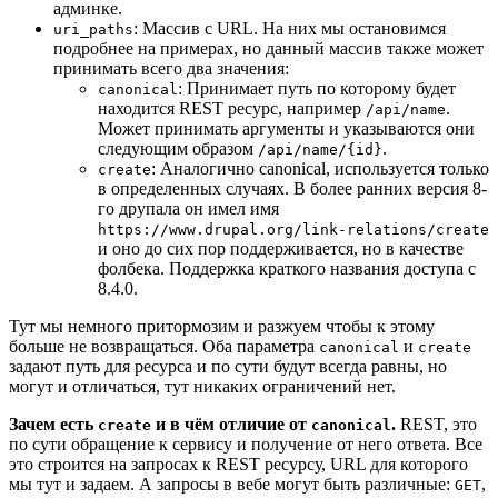
админке.
: Массив с URL. На них мы остановимся
uri_paths
подробнее на примерах, но данный массив также может
принимать всего два значения:
: Принимает путь по которому будет
canonical
находится REST ресурс, например
.
/api/name
Может принимать аргументы и указываются они
следующим образом
.
/api/name/{id}
: Аналогично canonical, используется только
create
в определенных случаях. В более ранних версия 8-
го друпала он имел имя
https://www.drupal.org/link-relations/create
и оно до сих пор поддерживается, но в качестве
фолбека. Поддержка краткого названия доступа с
8.4.0.
Тут мы немного притормозим и разжуем чтобы к этому
больше не возвращаться. Оба параметра
и
canonical
create
задают путь для ресурса и по сути будут всегда равны, но
могут и отличаться, тут никаких ограничений нет.
Зачем есть
и в чём отличие от
.
REST, это
create
canonical
по сути обращение к сервису и получение от него ответа. Все
это строится на запросах к REST ресурсу, URL для которого
мы тут и задаем. А запросы в вебе могут быть различные:
,
GET